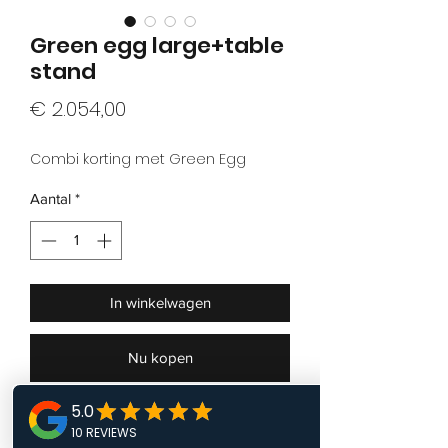
Green egg large+table
stand
Prijs
€ 2.054,00
Combi korting met Green Egg
Aantal
*
In winkelwagen
Nu kopen
Green egg large+table stand
In combinatie met ons eigen model