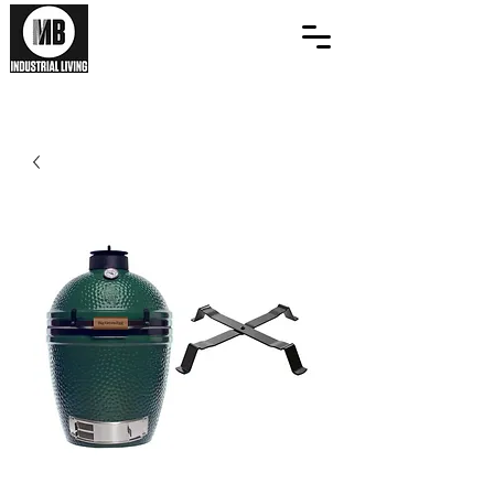
Industriële meubels die
een leven lang
meegaan!